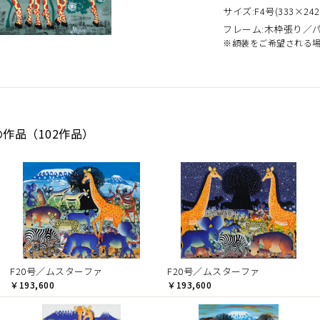
サイズ:F4号(333×242
フレーム:木枠張り／
※額装をご希望される
の作品（102作品）
F20号／ムスターファ
F20号／ムスターファ
￥193,600
￥193,600