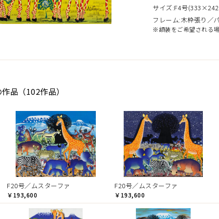
サイズ:F4号(333×242
フレーム:木枠張り／
※額装をご希望される
の作品（102作品）
F20号／ムスターファ
F20号／ムスターファ
￥193,600
￥193,600