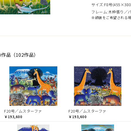
サイズ:F8号(455×380
フレーム:木枠張り／
※額装をご希望される
の作品（102作品）
F20号／ムスターファ
F20号／ムスターファ
￥193,600
￥193,600