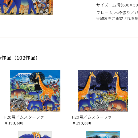
サイズ:F12号(606×50
フレーム:木枠張り／
※額装をご希望される
の作品（102作品）
F20号／ムスターファ
F20号／ムスターファ
￥193,600
￥193,600