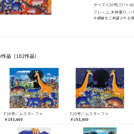
サイズ:F20号(727×60
フレーム:木枠張り／
※額装をご希望される
の作品（102作品）
F20号／ムスターファ
F20号／ムスターファ
￥193,600
￥193,600