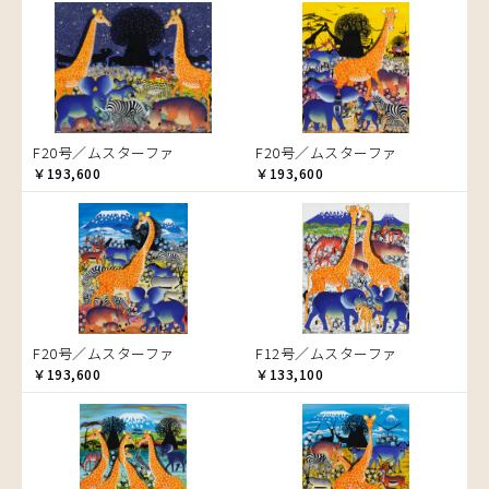
音楽
ラ行
アバス
サンデイビッタ
ドサ
ブッシーリ
マトゥカ
ヤッスィーニ（ヤッスィン）
カエル
アブー
シャハ
マジドゥ
ヤフィドゥ
ラシッド.ムズグノ
かくれんぼ
アブダラ
シャバーニ
マブサ
ラシディ
家族-親子
アマニ
ジャリブーニ
マリキータ
ルーカス
カシューナッツの木
アミナータ
スフィアー二
マルチナ
ルブニ
カップル
F20号／ムスターファ
F20号／ムスターファ
アリー
ズベリ
マワゾ
レイモンド
カバ
￥193,600
￥193,600
アルバー
スライディ（スライドゥ）
マングラ
ロジャー
カメ
イッサ
ゼナ
ミムス
カメレオン
イディー
セフ
ムクラ
木
エミリアス
ムクンバ
キリン
エレナ
ムスターファ
キリマンジャロ
オマリー
ムチサ
孔雀
F20号／ムスターファ
F12号／ムスターファ
ムッサ
サイ
￥193,600
￥133,100
ムブカ
魚の群れ
ムロペ
桜
ムワツカ
サル
ムワメディ
シマウマ