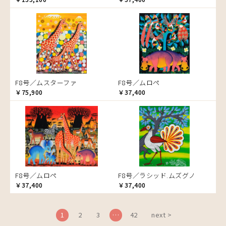
ブドウの木
フラミンゴ
ヘビ
ペンギン
星空
マーケット
F8号／ムスターファ
F8号／ムロペ
マサイ
￥75,900
￥37,400
マンゴーの木
水浴び
湖
夕日
ライオン
漁
F8号／ムロペ
F8号／ラシッド.ムズグノ
ワニ
￥37,400
￥37,400
1
2
3
…
42
next >