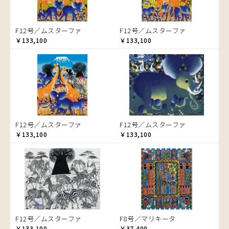
ゾウ
タンザニア
F12号／ムスターファ
F12号／ムスターファ
タンザニアの女性
￥133,100
￥133,100
チーター
蝶
チンパンジー
動物たち
鳥
トカゲ
F12号／ムスターファ
F12号／ムスターファ
トンボ
￥133,100
￥133,100
日常
ニワトリ
バオバブの木
バッファロー
花
ヒョウ
F12号／ムスターファ
F8号／マリキータ
フクロウ
￥133,100
￥37,400