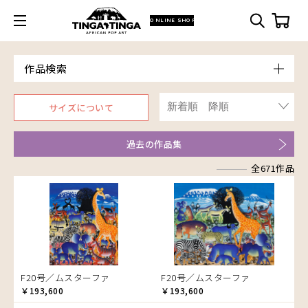
ONLINE SHOP
作品検索
Model
サイズについて
青空
Price
朝焼け
～￥10,000
Artist
過去の作品集
アフリカ
￥10,001～20,000
Size
アフリカレイヨウ
全671作品
￥20,001～30,000
ア行
F3号
Frame
家
￥30,001～40,000
カ行
アウスィー
F4号
木枠張り／パネル
イノシシ
￥40,001～60,000
サ行
アキリ
カケパ
F8号
アートフレーム
イボイノシシ
￥60,001～80,000
検索
タ行
アグネス
カッシム
サイディ
F12号
イルカ
￥80,001～100,000
ナ行
アジャバ
ガヨ
ザチ
チャド
F20号
インパラ
￥100,001～
ハ行
アダム
カンビリ
サビティ
チャリンダ
ナココ
規格外S
うさぎ
F20号／ムスターファ
F20号／ムスターファ
マ行
アダムス
ゴッドフレイ
サランゲ
チワヤ
ハッサーニ
規格外M
お祭り
￥193,600
￥193,600
ヤ行
アパイ
コルンバ
サンデイ
ドゥケ
ベッカー
マウラーナ
規格外L