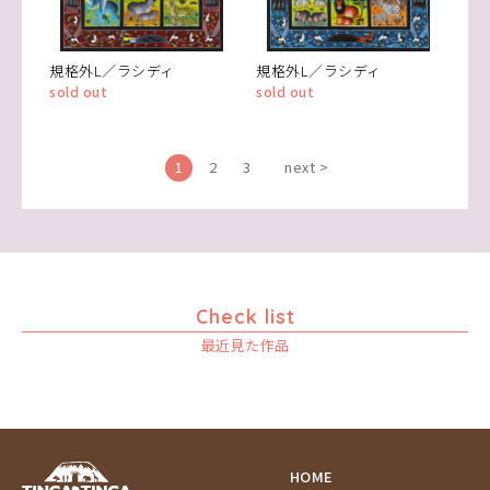
規格外L／ラシディ
規格外L／ラシディ
sold out
sold out
1
2
3
next >
Check list
最近見た作品
HOME