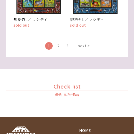
規格外L／ラシディ
規格外L／ラシディ
sold out
sold out
1
2
3
next >
Check list
最近見た作品
HOME