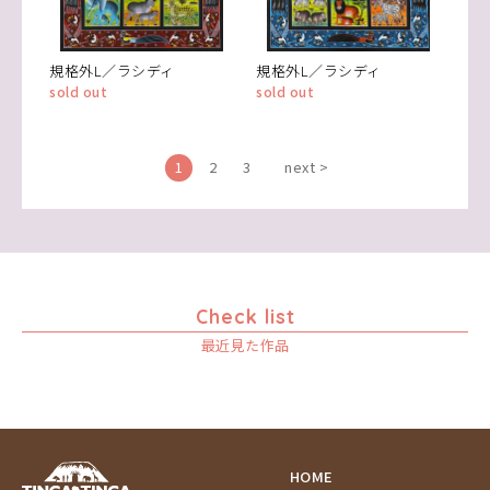
規格外L／ラシディ
規格外L／ラシディ
sold out
sold out
1
2
3
next >
Check list
最近見た作品
HOME