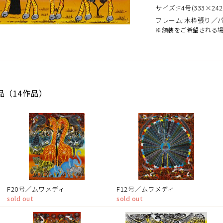
サイズ:F4号(333×242
フレーム:木枠張り／
※額装をご希望される
品（14作品）
F20号／ムワメディ
F12号／ムワメディ
sold out
sold out