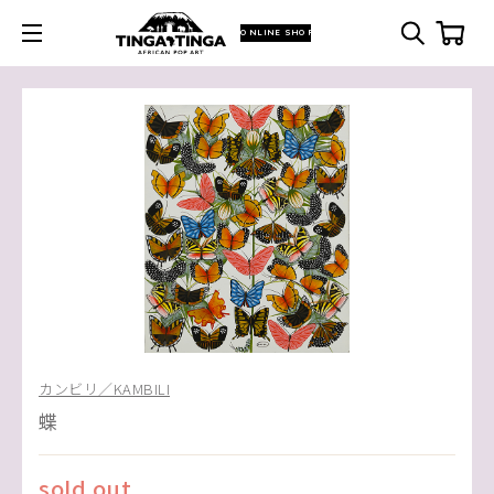
ONLINE SHOP
カンビリ／KAMBILI
蝶
sold out