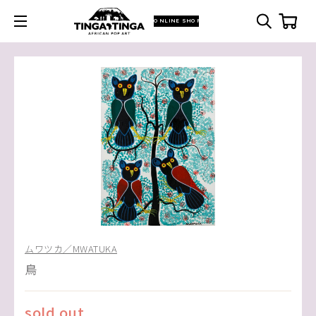
ONLINE SHOP
ムワツカ／MWATUKA
鳥
sold out