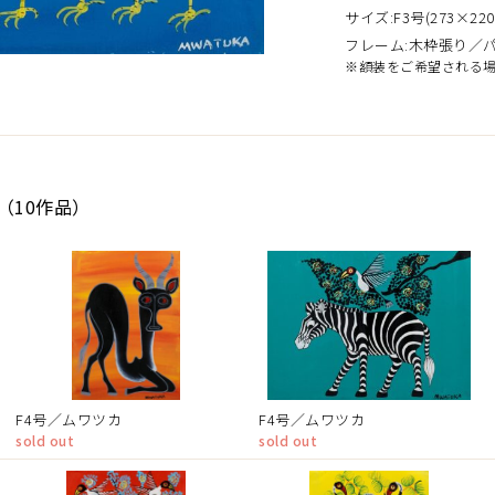
サイズ:F3号(273×220
フレーム:木枠張り／
※額装をご希望される
（10作品）
F4号／ムワツカ
F4号／ムワツカ
sold out
sold out