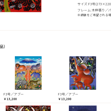
サイズ:F3号(273×220
フレーム:木枠張り／
※額装をご希望される
作品）
F3号／アブー
F3号／アブー
￥13,200
￥13,200