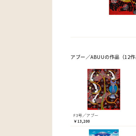
アブー／ABUUの作品（12
F3号／アブー
￥13,200