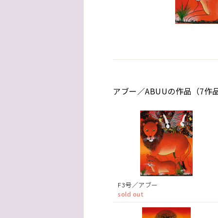
アブー／ABUUの作品（7作
F3号／アブー
sold out