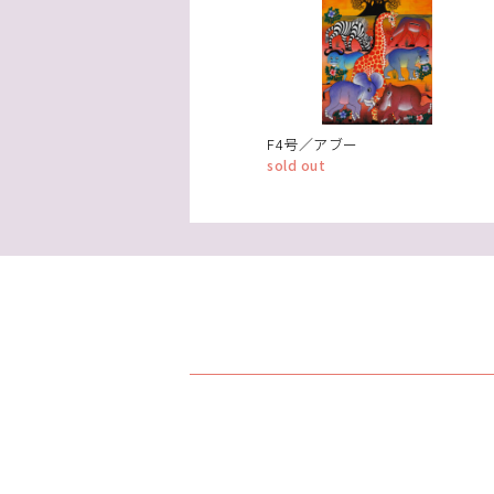
F4号／アブー
sold out