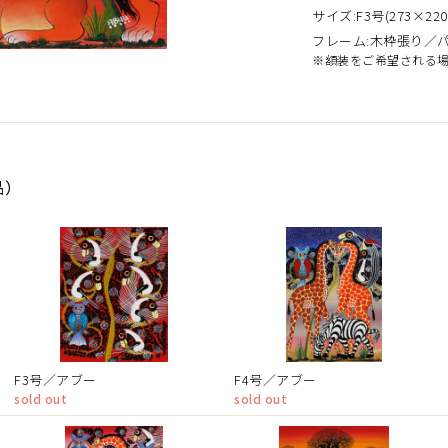
サイズ:F3号(273×220
フレーム:木枠張り／
※額装をご希望される
品）
F3号／アブー
F4号／アブー
sold out
sold out