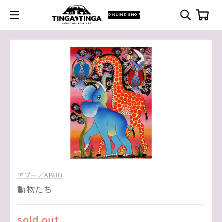
ONLINE SHOP
アブー／ABUU
動物たち
sold out