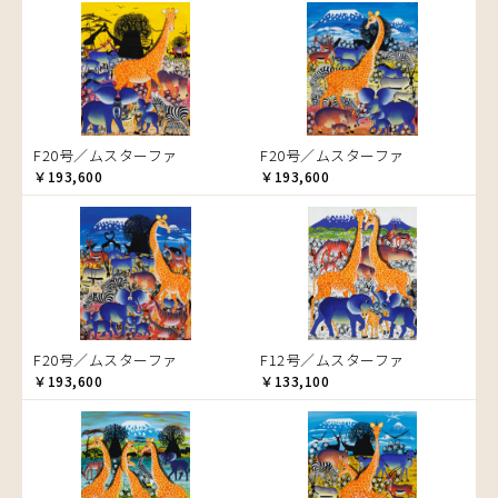
音楽
ラ行
アバス
サンデイビッタ
ドサ
ブッシーリ
マトゥカ
ヤッスィーニ（ヤッスィン）
カエル
アブー
シャハ
マジドゥ
ヤフィドゥ
ラシッド.ムズグノ
Size
かくれんぼ
アブダラ
シャバーニ
マブサ
ラシディ
F3号
家族-親子
Frame
アマニ
ジャリブーニ
マリキータ
ルーカス
F4号
カシューナッツの木
木枠張り／パネル
アミナータ
スフィアー二
マルチナ
ルブニ
F8号
カップル
アートフレーム
F20号／ムスターファ
F20号／ムスターファ
アリー
ズベリ
マワゾ
レイモンド
検索
F12号
カバ
￥193,600
￥193,600
アルバー
スライディ（スライドゥ）
マングラ
ロジャー
F20号
カメ
イッサ
ゼナ
ミムス
規格外S
カメレオン
イディー
セフ
ムクラ
規格外M
木
エミリアス
ムクンバ
規格外L
キリン
エレナ
ムスターファ
キリマンジャロ
オマリー
ムチサ
孔雀
F20号／ムスターファ
F12号／ムスターファ
ムッサ
サイ
￥193,600
￥133,100
ムブカ
魚の群れ
ムロペ
桜
ムワツカ
サル
ムワメディ
シマウマ