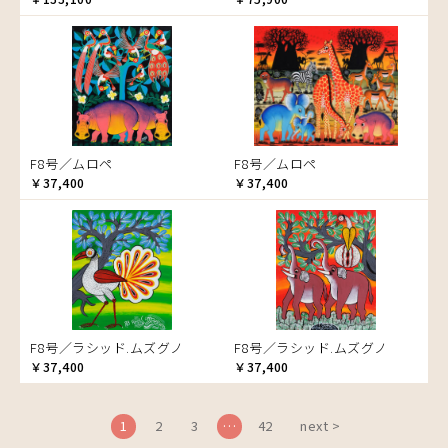
ブドウの木
フラミンゴ
ヘビ
ペンギン
星空
マーケット
F8号／ムロペ
F8号／ムロペ
マサイ
￥37,400
￥37,400
マンゴーの木
水浴び
湖
夕日
ライオン
漁
F8号／ラシッド.ムズグノ
F8号／ラシッド.ムズグノ
ワニ
￥37,400
￥37,400
1
2
3
…
42
next >