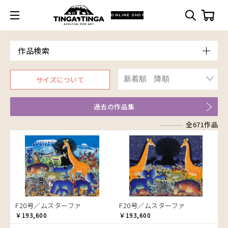
ONLINE SHOP
作品検索
Model
サイズについて
青空
Price
朝焼け
～￥10,000
Artist
過去の作品集
アフリカ
￥10,001～20,000
アフリカレイヨウ
全671作品
￥20,001～30,000
ア行
家
￥30,001～40,000
カ行
アウスィー
イノシシ
￥40,001～60,000
サ行
アキリ
カケパ
イボイノシシ
￥60,001～80,000
タ行
アグネス
カッシム
サイディ
イルカ
￥80,001～100,000
ナ行
アジャバ
ガヨ
ザチ
チャド
インパラ
￥100,001～
ハ行
アダム
カンビリ
サビティ
チャリンダ
ナココ
うさぎ
F20号／ムスターファ
F20号／ムスターファ
マ行
アダムス
ゴッドフレイ
サランゲ
チワヤ
ハッサーニ
お祭り
￥193,600
￥193,600
ヤ行
アパイ
コルンバ
サンデイ
ドゥケ
ベッカー
マウラーナ