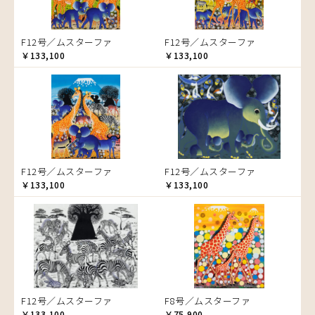
ゾウ
タンザニア
F12号／ムスターファ
F12号／ムスターファ
タンザニアの女性
￥133,100
￥133,100
チーター
蝶
チンパンジー
動物たち
鳥
トカゲ
F12号／ムスターファ
F12号／ムスターファ
トンボ
￥133,100
￥133,100
日常
ニワトリ
バオバブの木
バッファロー
花
ヒョウ
F12号／ムスターファ
F8号／ムスターファ
フクロウ
￥133,100
￥75,900