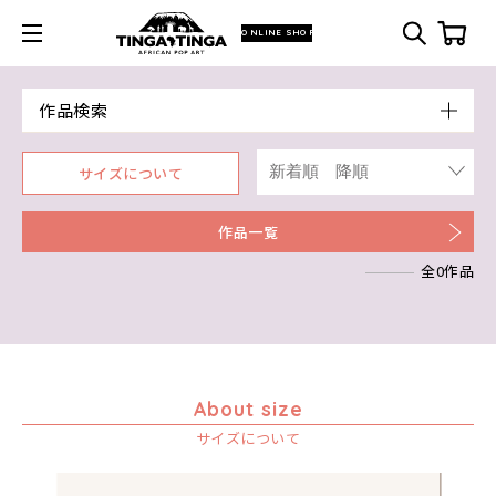
ONLINE SHOP
作品検索
Model
サイズについて
青空
Artist
朝焼け
Size
作品一覧
アフリカ
ア行
F3号
Frame
アフリカレイヨウ
全0作品
カ行
アウスィー
F4号
木枠張り／パネル
家
サ行
アキリ
カケパ
F8号
アートフレーム
イノシシ
検索
タ行
アグネス
カッシム
サイディ
F12号
イボイノシシ
ナ行
アジャバ
ガヨ
ザチ
チャド
F20号
イルカ
ハ行
アダム
カンビリ
サビティ
チャリンダ
ナココ
規格外S
About size
インパラ
マ行
アダムス
ゴッドフレイ
サランゲ
チワヤ
ハッサーニ
規格外M
サイズについて
うさぎ
ヤ行
アパイ
コルンバ
サンデイ
ドゥケ
ベッカー
マウラーナ
規格外L
お祭り
ラ行
アバス
サンデイビッタ
ドサ
ブッシーリ
マトゥカ
ヤッスィーニ（ヤッスィン）