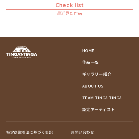
Check list
ゾウ
最近見た作品
タンザニア
タンザニアの女性
チーター
蝶
チンパンジー
HOME
動物たち
作品一覧
鳥
トカゲ
ギャラリー紹介
トンボ
ABOUT US
日常
ニワトリ
TEAM TINGA TINGA
バオバブの木
認定アーティスト
バッファロー
花
ヒョウ
特定商取引法に基づく表記
お問い合わせ
フクロウ