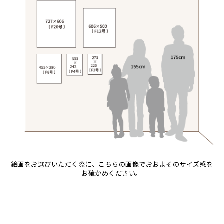
音楽
アブー
シャハ
マジドゥ
ヤフィドゥ
ラシッド.ムズグノ
カエル
アブダラ
シャバーニ
マブサ
ラシディ
かくれんぼ
アマニ
ジャリブーニ
マリキータ
ルーカス
家族-親子
アミナータ
スフィアー二
マルチナ
ルブニ
カシューナッツの木
アリー
ズベリ
マワゾ
レイモンド
カップル
アルバー
スライディ（スライドゥ）
マングラ
ロジャー
カバ
イッサ
ゼナ
ミムス
カメ
イディー
セフ
ムクラ
カメレオン
エミリアス
ムクンバ
木
エレナ
ムスターファ
キリン
オマリー
ムチサ
キリマンジャロ
ムッサ
孔雀
ムブカ
絵画をお選びいただく際に、こちらの画像でおおよそのサイズ感を
サイ
お確かめください。
ムロペ
魚の群れ
ムワツカ
桜
ムワメディ
サル
シマウマ