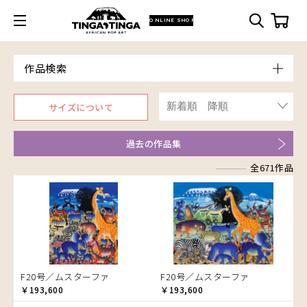
ONLINE SHOP
作品検索
Model
サイズについて
青空
Price
朝焼け
～￥10,000
Artist
過去の作品集
アフリカ
￥10,001～20,000
Size
アフリカレイヨウ
全671作品
￥20,001～30,000
ア行
F3号
Frame
家
￥30,001～40,000
カ行
アウスィー
F4号
木枠張り／パネル
イノシシ
￥40,001～60,000
サ行
アキリ
カケパ
F8号
アートフレーム
イボイノシシ
￥60,001～80,000
検索
タ行
アグネス
カッシム
サイディ
F12号
イルカ
￥80,001～100,000
ナ行
アジャバ
ガヨ
ザチ
チャド
F20号
インパラ
￥100,001～
ハ行
アダム
カンビリ
サビティ
チャリンダ
ナココ
規格外S
うさぎ
F20号／ムスターファ
F20号／ムスターファ
マ行
アダムス
ゴッドフレイ
サランゲ
チワヤ
ハッサーニ
規格外M
お祭り
￥193,600
￥193,600
ヤ行
アパイ
コルンバ
サンデイ
ドゥケ
ベッカー
マウラーナ
規格外L