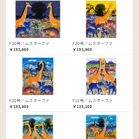
音楽
ラ行
アバス
サンデイビッタ
ドサ
ブッシーリ
マトゥカ
ヤッスィーニ（ヤッスィン）
カエル
アブー
シャハ
マジドゥ
ヤフィドゥ
ラシッド.ムズグノ
かくれんぼ
アブダラ
シャバーニ
マブサ
ラシディ
家族-親子
アマニ
ジャリブーニ
マリキータ
ルーカス
カシューナッツの木
アミナータ
スフィアー二
マルチナ
ルブニ
カップル
F20号／ムスターファ
F20号／ムスターファ
アリー
ズベリ
マワゾ
レイモンド
カバ
￥193,600
￥193,600
アルバー
スライディ（スライドゥ）
マングラ
ロジャー
カメ
イッサ
ゼナ
ミムス
カメレオン
イディー
セフ
ムクラ
木
エミリアス
ムクンバ
キリン
エレナ
ムスターファ
キリマンジャロ
オマリー
ムチサ
孔雀
F20号／ムスターファ
F12号／ムスターファ
ムッサ
サイ
￥193,600
￥133,100
ムブカ
魚の群れ
ムロペ
桜
ムワツカ
サル
ムワメディ
シマウマ