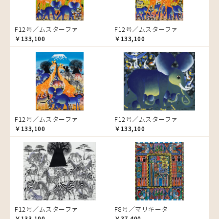
ゾウ
タンザニア
F12号／ムスターファ
F12号／ムスターファ
タンザニアの女性
￥133,100
￥133,100
チーター
蝶
チンパンジー
動物たち
鳥
トカゲ
F12号／ムスターファ
F12号／ムスターファ
トンボ
￥133,100
￥133,100
日常
ニワトリ
バオバブの木
バッファロー
花
ヒョウ
F12号／ムスターファ
F8号／マリキータ
フクロウ
￥133,100
￥37,400