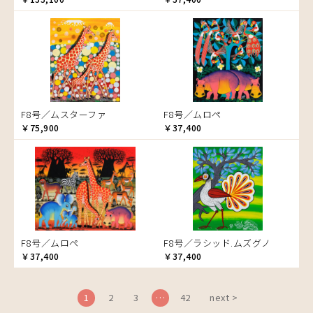
ブドウの木
フラミンゴ
ヘビ
ペンギン
星空
マーケット
F8号／ムスターファ
F8号／ムロペ
マサイ
￥75,900
￥37,400
マンゴーの木
水浴び
湖
夕日
ライオン
漁
F8号／ムロペ
F8号／ラシッド.ムズグノ
ワニ
￥37,400
￥37,400
1
2
3
…
42
next >