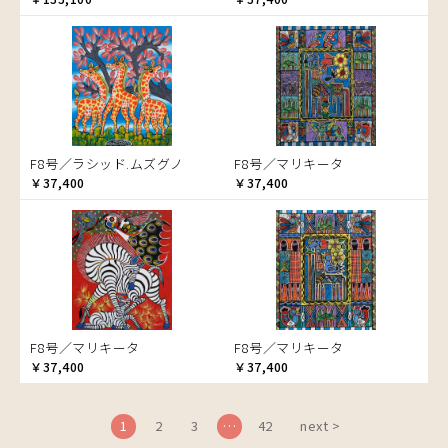
ブドウの木
フラミンゴ
ヘビ
ペンギン
星空
マーケット
F8号／ラシッド.ムズグノ
F8号／マリキータ
マサイ
￥37,400
￥37,400
マンゴーの木
水浴び
湖
夕日
ライオン
漁
F8号／マリキータ
F8号／マリキータ
ワニ
￥37,400
￥37,400
1
2
3
…
42
next >