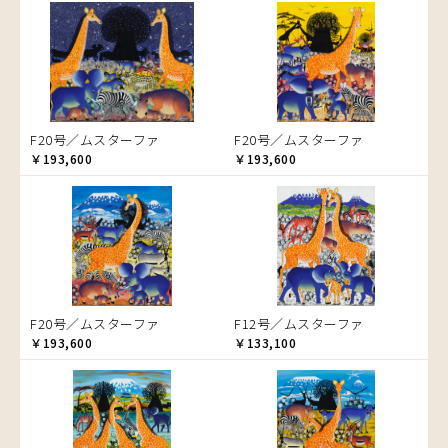
音楽
ラ行
アバス
サンデイビッタ
ドサ
ブッシーリ
マトゥカ
ヤッスィーニ（ヤッスィン）
カエル
アブー
シャハ
マジドゥ
ヤフィドゥ
ラシッド.ムズグノ
かくれんぼ
アブダラ
シャバーニ
マブサ
ラシディ
家族-親子
アマニ
ジャリブーニ
マリキータ
ルーカス
カシューナッツの木
アミナータ
スフィアー二
マルチナ
ルブニ
カップル
F20号／ムスターファ
F20号／ムスターファ
アリー
ズベリ
マワゾ
レイモンド
カバ
￥193,600
￥193,600
アルバー
スライディ（スライドゥ）
マングラ
ロジャー
カメ
イッサ
ゼナ
ミムス
カメレオン
イディー
セフ
ムクラ
木
エミリアス
ムクンバ
キリン
エレナ
ムスターファ
キリマンジャロ
オマリー
ムチサ
孔雀
F20号／ムスターファ
F12号／ムスターファ
ムッサ
サイ
￥193,600
￥133,100
ムブカ
魚の群れ
ムロペ
桜
ムワツカ
サル
ムワメディ
シマウマ