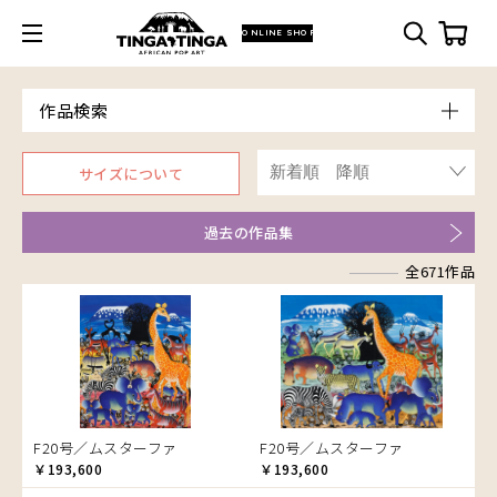
ONLINE SHOP
作品検索
Model
サイズについて
青空
Price
朝焼け
～￥10,000
Artist
過去の作品集
アフリカ
￥10,001～20,000
Size
アフリカレイヨウ
全671作品
￥20,001～30,000
ア行
F3号
Frame
家
￥30,001～40,000
カ行
アウスィー
F4号
木枠張り／パネル
イノシシ
￥40,001～60,000
サ行
アキリ
カケパ
F8号
アートフレーム
イボイノシシ
￥60,001～80,000
検索
タ行
アグネス
カッシム
サイディ
F12号
イルカ
￥80,001～100,000
ナ行
アジャバ
ガヨ
ザチ
チャド
F20号
インパラ
￥100,001～
ハ行
アダム
カンビリ
サビティ
チャリンダ
ナココ
規格外S
うさぎ
F20号／ムスターファ
F20号／ムスターファ
マ行
アダムス
ゴッドフレイ
サランゲ
チワヤ
ハッサーニ
規格外M
お祭り
￥193,600
￥193,600
ヤ行
アパイ
コルンバ
サンデイ
ドゥケ
ベッカー
マウラーナ
規格外L