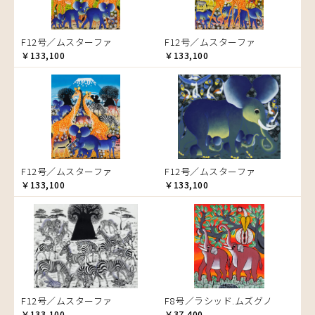
ゾウ
タンザニア
F12号／ムスターファ
F12号／ムスターファ
タンザニアの女性
￥133,100
￥133,100
チーター
蝶
チンパンジー
動物たち
鳥
トカゲ
F12号／ムスターファ
F12号／ムスターファ
トンボ
￥133,100
￥133,100
日常
ニワトリ
バオバブの木
バッファロー
花
ヒョウ
F12号／ムスターファ
F8号／ラシッド.ムズグノ
フクロウ
￥133,100
￥37,400