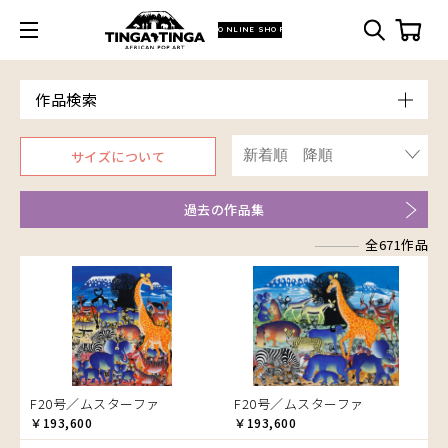
ONLINE SHOP
作品検索
Model
サイズについて
青空
Price
朝焼け
～￥10,000
Artist
過去の作品集
アフリカ
￥10,001～20,000
Size
アフリカレイヨウ
全671作品
￥20,001～30,000
ア行
F3号
Frame
家
￥30,001～40,000
カ行
アウスィー
F4号
木枠張り／パネル
イノシシ
￥40,001～60,000
サ行
アキリ
カケパ
F8号
アートフレーム
イボイノシシ
￥60,001～80,000
検索
タ行
アグネス
カッシム
サイディ
F12号
イルカ
￥80,001～100,000
ナ行
アジャバ
ガヨ
ザチ
チャド
F20号
インパラ
￥100,001～
ハ行
アダム
カンビリ
サビティ
チャリンダ
ナココ
規格外S
うさぎ
F20号／ムスターファ
F20号／ムスターファ
マ行
アダムス
ゴッドフレイ
サランゲ
チワヤ
ハッサーニ
規格外M
お祭り
￥193,600
￥193,600
ヤ行
アパイ
コルンバ
サンデイ
ドゥケ
ベッカー
マウラーナ
規格外L