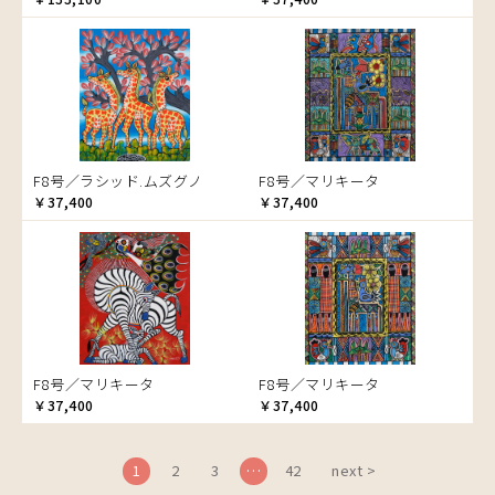
ブドウの木
フラミンゴ
ヘビ
ペンギン
星空
マーケット
F8号／ラシッド.ムズグノ
F8号／マリキータ
マサイ
￥37,400
￥37,400
マンゴーの木
水浴び
湖
夕日
ライオン
漁
F8号／マリキータ
F8号／マリキータ
ワニ
￥37,400
￥37,400
1
2
3
…
42
next >