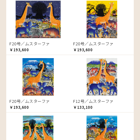
音楽
ラ行
アバス
サンデイビッタ
ドサ
ブッシーリ
マトゥカ
ヤッスィーニ（ヤッスィン）
カエル
アブー
シャハ
マジドゥ
ヤフィドゥ
ラシッド.ムズグノ
かくれんぼ
アブダラ
シャバーニ
マブサ
ラシディ
家族-親子
アマニ
ジャリブーニ
マリキータ
ルーカス
カシューナッツの木
アミナータ
スフィアー二
マルチナ
ルブニ
カップル
F20号／ムスターファ
F20号／ムスターファ
アリー
ズベリ
マワゾ
レイモンド
カバ
￥193,600
￥193,600
アルバー
スライディ（スライドゥ）
マングラ
ロジャー
カメ
イッサ
ゼナ
ミムス
カメレオン
イディー
セフ
ムクラ
木
エミリアス
ムクンバ
キリン
エレナ
ムスターファ
キリマンジャロ
オマリー
ムチサ
孔雀
F20号／ムスターファ
F12号／ムスターファ
ムッサ
サイ
￥193,600
￥133,100
ムブカ
魚の群れ
ムロペ
桜
ムワツカ
サル
ムワメディ
シマウマ