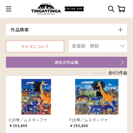
ONLINE SHOP
作品検索
Model
サイズについて
青空
Price
朝焼け
～￥10,000
Artist
過去の作品集
アフリカ
￥10,001～20,000
Size
アフリカレイヨウ
全671作品
￥20,001～30,000
ア行
F3号
Frame
家
￥30,001～40,000
カ行
アウスィー
F4号
木枠張り／パネル
イノシシ
￥40,001～60,000
サ行
アキリ
カケパ
F8号
アートフレーム
イボイノシシ
￥60,001～80,000
検索
タ行
アグネス
カッシム
サイディ
F12号
イルカ
￥80,001～100,000
ナ行
アジャバ
ガヨ
ザチ
チャド
F20号
インパラ
￥100,001～
ハ行
アダム
カンビリ
サビティ
チャリンダ
ナココ
規格外S
うさぎ
F20号／ムスターファ
F20号／ムスターファ
マ行
アダムス
ゴッドフレイ
サランゲ
チワヤ
ハッサーニ
規格外M
お祭り
￥193,600
￥193,600
ヤ行
アパイ
コルンバ
サンデイ
ドゥケ
ベッカー
マウラーナ
規格外L