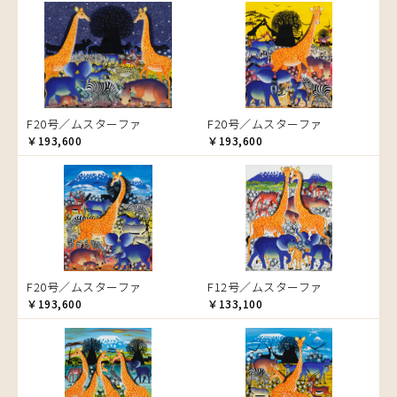
音楽
ラ行
アバス
サンデイビッタ
ドサ
ブッシーリ
マトゥカ
ヤッスィーニ（ヤッスィン）
カエル
アブー
シャハ
マジドゥ
ヤフィドゥ
ラシッド.ムズグノ
かくれんぼ
アブダラ
シャバーニ
マブサ
ラシディ
家族-親子
アマニ
ジャリブーニ
マリキータ
ルーカス
カシューナッツの木
アミナータ
スフィアー二
マルチナ
ルブニ
カップル
F20号／ムスターファ
F20号／ムスターファ
アリー
ズベリ
マワゾ
レイモンド
カバ
￥193,600
￥193,600
アルバー
スライディ（スライドゥ）
マングラ
ロジャー
カメ
イッサ
ゼナ
ミムス
カメレオン
イディー
セフ
ムクラ
木
エミリアス
ムクンバ
キリン
エレナ
ムスターファ
キリマンジャロ
オマリー
ムチサ
孔雀
F20号／ムスターファ
F12号／ムスターファ
ムッサ
サイ
￥193,600
￥133,100
ムブカ
魚の群れ
ムロペ
桜
ムワツカ
サル
ムワメディ
シマウマ