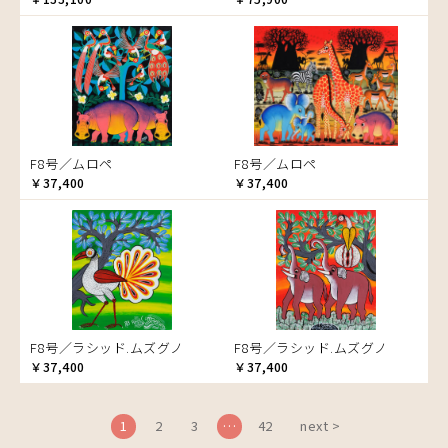
ブドウの木
フラミンゴ
ヘビ
ペンギン
星空
マーケット
F8号／ムロペ
F8号／ムロペ
マサイ
￥37,400
￥37,400
マンゴーの木
水浴び
湖
夕日
ライオン
漁
F8号／ラシッド.ムズグノ
F8号／ラシッド.ムズグノ
ワニ
￥37,400
￥37,400
1
2
3
…
42
next >