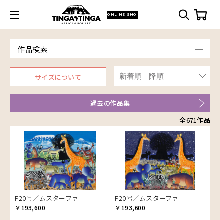
ONLINE SHOP
作品検索
Model
サイズについて
青空
Price
朝焼け
～￥10,000
Artist
過去の作品集
アフリカ
￥10,001～20,000
Size
アフリカレイヨウ
全671作品
￥20,001～30,000
ア行
F3号
Frame
家
￥30,001～40,000
カ行
アウスィー
F4号
木枠張り／パネル
イノシシ
￥40,001～60,000
サ行
アキリ
カケパ
F8号
アートフレーム
イボイノシシ
￥60,001～80,000
検索
タ行
アグネス
カッシム
サイディ
F12号
イルカ
￥80,001～100,000
ナ行
アジャバ
ガヨ
ザチ
チャド
F20号
インパラ
￥100,001～
ハ行
アダム
カンビリ
サビティ
チャリンダ
ナココ
規格外S
うさぎ
F20号／ムスターファ
F20号／ムスターファ
マ行
アダムス
ゴッドフレイ
サランゲ
チワヤ
ハッサーニ
規格外M
お祭り
￥193,600
￥193,600
ヤ行
アパイ
コルンバ
サンデイ
ドゥケ
ベッカー
マウラーナ
規格外L