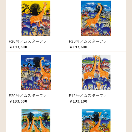
音楽
ラ行
アバス
サンデイビッタ
ドサ
ブッシーリ
マトゥカ
ヤッスィーニ（ヤッスィン）
カエル
アブー
シャハ
マジドゥ
ヤフィドゥ
ラシッド.ムズグノ
かくれんぼ
アブダラ
シャバーニ
マブサ
ラシディ
家族-親子
アマニ
ジャリブーニ
マリキータ
ルーカス
カシューナッツの木
アミナータ
スフィアー二
マルチナ
ルブニ
カップル
F20号／ムスターファ
F20号／ムスターファ
アリー
ズベリ
マワゾ
レイモンド
カバ
￥193,600
￥193,600
アルバー
スライディ（スライドゥ）
マングラ
ロジャー
カメ
イッサ
ゼナ
ミムス
カメレオン
イディー
セフ
ムクラ
木
エミリアス
ムクンバ
キリン
エレナ
ムスターファ
キリマンジャロ
オマリー
ムチサ
孔雀
F20号／ムスターファ
F12号／ムスターファ
ムッサ
サイ
￥193,600
￥133,100
ムブカ
魚の群れ
ムロペ
桜
ムワツカ
サル
ムワメディ
シマウマ