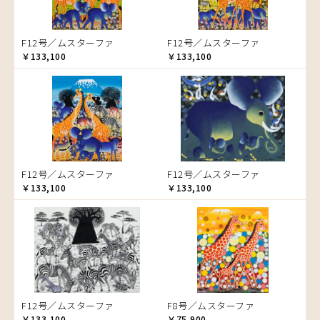
ゾウ
タンザニア
F12号／ムスターファ
F12号／ムスターファ
タンザニアの女性
￥133,100
￥133,100
チーター
蝶
チンパンジー
動物たち
鳥
トカゲ
F12号／ムスターファ
F12号／ムスターファ
トンボ
￥133,100
￥133,100
日常
ニワトリ
バオバブの木
バッファロー
花
ヒョウ
F12号／ムスターファ
F8号／ムスターファ
フクロウ
￥133,100
￥75,900