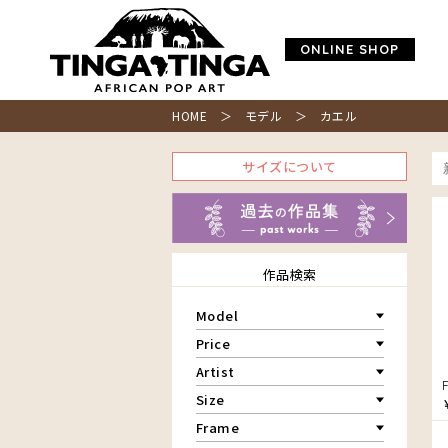
ONLINE SHOP
HOME
＞ モデル ＞ カエル
サイズについて
作品検索
Model
青空
Price
朝焼け
～￥10,000
Artist
アフリカ
￥10,001～20,000
Size
アフリカレイヨウ
￥20,001～30,000
家
ア行
F3号
Frame
￥30,001～40,000
イノシシ
カ行
アウスィー
F4号
￥40,001～60,000