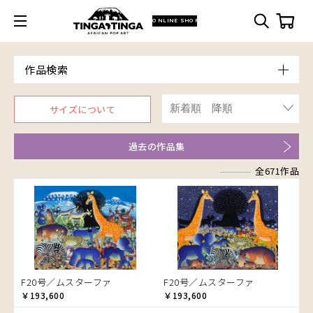
ONLINE SHOP
作品検索
Model
サイズについて
青空
Price
朝焼け
～￥10,000
Artist
過去の作品集
アフリカ
￥10,001～20,000
Size
アフリカレイヨウ
全671作品
￥20,001～30,000
ア行
F3号
Frame
家
￥30,001～40,000
カ行
アウスィー
F4号
木枠張り／パネル
イノシシ
￥40,001～60,000
サ行
アキリ
カケパ
F8号
アートフレーム
イボイノシシ
￥60,001～80,000
検索
タ行
アグネス
カッシム
サイディ
F12号
イルカ
￥80,001～100,000
ナ行
アジャバ
ガヨ
ザチ
チャド
F20号
インパラ
￥100,001～
ハ行
アダム
カンビリ
サビティ
チャリンダ
ナココ
規格外S
うさぎ
F20号／ムスターファ
F20号／ムスターファ
マ行
アダムス
ゴッドフレイ
サランゲ
チワヤ
ハッサーニ
規格外M
お祭り
￥193,600
￥193,600
ヤ行
アパイ
コルンバ
サンデイ
ドゥケ
ベッカー
マウラーナ
規格外L