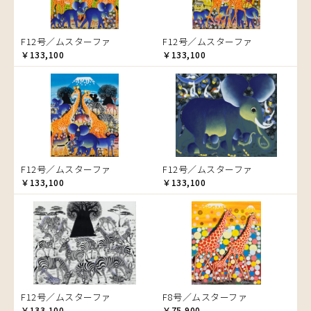
ゾウ
タンザニア
F12号／ムスターファ
F12号／ムスターファ
タンザニアの女性
￥133,100
￥133,100
チーター
蝶
チンパンジー
動物たち
鳥
トカゲ
F12号／ムスターファ
F12号／ムスターファ
トンボ
￥133,100
￥133,100
日常
ニワトリ
バオバブの木
バッファロー
花
ヒョウ
F12号／ムスターファ
F8号／ムスターファ
フクロウ
￥133,100
￥75,900