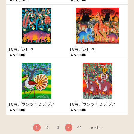
ブドウの木
フラミンゴ
ヘビ
ペンギン
星空
マーケット
F8号／ムロペ
F8号／ムロペ
マサイ
￥37,400
￥37,400
マンゴーの木
水浴び
湖
夕日
ライオン
漁
F8号／ラシッド.ムズグノ
F8号／ラシッド.ムズグノ
ワニ
￥37,400
￥37,400
1
2
3
…
42
next >