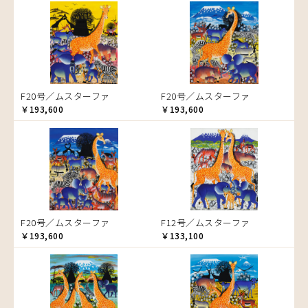
音楽
ラ行
アバス
サンデイビッタ
ドサ
ブッシーリ
マトゥカ
ヤッスィーニ（ヤッスィン）
カエル
アブー
シャハ
マジドゥ
ヤフィドゥ
ラシッド.ムズグノ
かくれんぼ
アブダラ
シャバーニ
マブサ
ラシディ
家族-親子
アマニ
ジャリブーニ
マリキータ
ルーカス
カシューナッツの木
アミナータ
スフィアー二
マルチナ
ルブニ
カップル
F20号／ムスターファ
F20号／ムスターファ
アリー
ズベリ
マワゾ
レイモンド
カバ
￥193,600
￥193,600
アルバー
スライディ（スライドゥ）
マングラ
ロジャー
カメ
イッサ
ゼナ
ミムス
カメレオン
イディー
セフ
ムクラ
木
エミリアス
ムクンバ
キリン
エレナ
ムスターファ
キリマンジャロ
オマリー
ムチサ
孔雀
F20号／ムスターファ
F12号／ムスターファ
ムッサ
サイ
￥193,600
￥133,100
ムブカ
魚の群れ
ムロペ
桜
ムワツカ
サル
ムワメディ
シマウマ