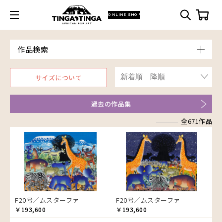
ONLINE SHOP
作品検索
Model
サイズについて
青空
Price
朝焼け
～￥10,000
Artist
過去の作品集
アフリカ
￥10,001～20,000
Size
アフリカレイヨウ
全671作品
￥20,001～30,000
ア行
F3号
Frame
家
￥30,001～40,000
カ行
アウスィー
F4号
木枠張り／パネル
イノシシ
￥40,001～60,000
サ行
アキリ
カケパ
F8号
アートフレーム
イボイノシシ
￥60,001～80,000
検索
タ行
アグネス
カッシム
サイディ
F12号
イルカ
￥80,001～100,000
ナ行
アジャバ
ガヨ
ザチ
チャド
F20号
インパラ
￥100,001～
ハ行
アダム
カンビリ
サビティ
チャリンダ
ナココ
規格外S
うさぎ
F20号／ムスターファ
F20号／ムスターファ
マ行
アダムス
ゴッドフレイ
サランゲ
チワヤ
ハッサーニ
規格外M
お祭り
￥193,600
￥193,600
ヤ行
アパイ
コルンバ
サンデイ
ドゥケ
ベッカー
マウラーナ
規格外L