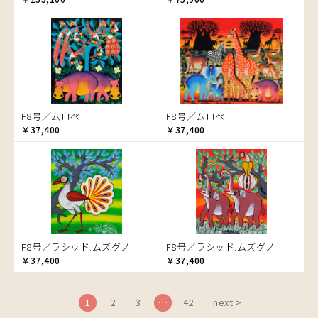
ブドウの木
フラミンゴ
ヘビ
ペンギン
星空
マーケット
F8号／ムロペ
F8号／ムロペ
マサイ
￥37,400
￥37,400
マンゴーの木
水浴び
湖
夕日
ライオン
漁
F8号／ラシッド.ムズグノ
F8号／ラシッド.ムズグノ
ワニ
￥37,400
￥37,400
1
2
3
…
42
next >