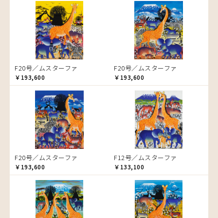
音楽
ラ行
アバス
サンデイビッタ
ドサ
ブッシーリ
マトゥカ
ヤッスィーニ（ヤッスィン）
カエル
アブー
シャハ
マジドゥ
ヤフィドゥ
ラシッド.ムズグノ
かくれんぼ
アブダラ
シャバーニ
マブサ
ラシディ
家族-親子
アマニ
ジャリブーニ
マリキータ
ルーカス
カシューナッツの木
アミナータ
スフィアー二
マルチナ
ルブニ
カップル
F20号／ムスターファ
F20号／ムスターファ
アリー
ズベリ
マワゾ
レイモンド
カバ
￥193,600
￥193,600
アルバー
スライディ（スライドゥ）
マングラ
ロジャー
カメ
イッサ
ゼナ
ミムス
カメレオン
イディー
セフ
ムクラ
木
エミリアス
ムクンバ
キリン
エレナ
ムスターファ
キリマンジャロ
オマリー
ムチサ
孔雀
F20号／ムスターファ
F12号／ムスターファ
ムッサ
サイ
￥193,600
￥133,100
ムブカ
魚の群れ
ムロペ
桜
ムワツカ
サル
ムワメディ
シマウマ