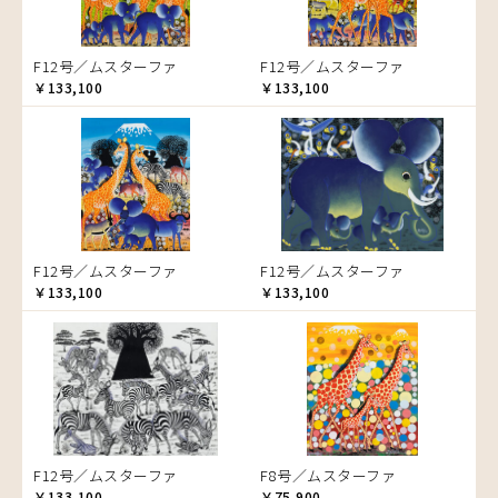
ゾウ
タンザニア
F12号／ムスターファ
F12号／ムスターファ
タンザニアの女性
￥133,100
￥133,100
チーター
蝶
チンパンジー
動物たち
鳥
トカゲ
F12号／ムスターファ
F12号／ムスターファ
トンボ
￥133,100
￥133,100
日常
ニワトリ
バオバブの木
バッファロー
花
ヒョウ
F12号／ムスターファ
F8号／ムスターファ
フクロウ
￥133,100
￥75,900