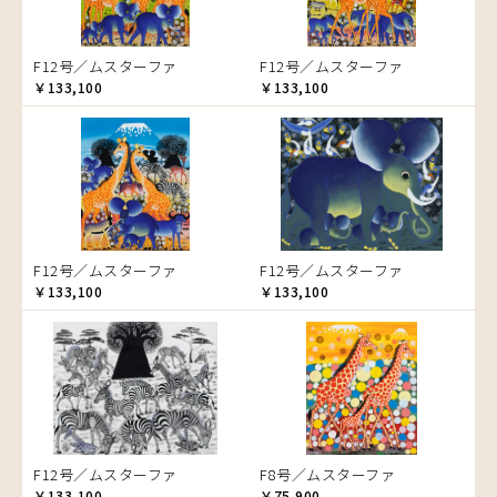
ゾウ
タンザニア
F12号／ムスターファ
F12号／ムスターファ
タンザニアの女性
￥133,100
￥133,100
チーター
蝶
チンパンジー
動物たち
鳥
トカゲ
F12号／ムスターファ
F12号／ムスターファ
トンボ
￥133,100
￥133,100
日常
ニワトリ
バオバブの木
バッファロー
花
ヒョウ
F12号／ムスターファ
F8号／ムスターファ
フクロウ
￥133,100
￥75,900