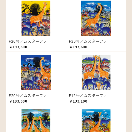
音楽
ラ行
アバス
サンデイビッタ
ドサ
ブッシーリ
マトゥカ
ヤッスィーニ（ヤッスィン）
カエル
アブー
シャハ
マジドゥ
ヤフィドゥ
ラシッド.ムズグノ
かくれんぼ
アブダラ
シャバーニ
マブサ
ラシディ
家族-親子
アマニ
ジャリブーニ
マリキータ
ルーカス
カシューナッツの木
アミナータ
スフィアー二
マルチナ
ルブニ
カップル
F20号／ムスターファ
F20号／ムスターファ
アリー
ズベリ
マワゾ
レイモンド
カバ
￥193,600
￥193,600
アルバー
スライディ（スライドゥ）
マングラ
ロジャー
カメ
イッサ
ゼナ
ミムス
カメレオン
イディー
セフ
ムクラ
木
エミリアス
ムクンバ
キリン
エレナ
ムスターファ
キリマンジャロ
オマリー
ムチサ
孔雀
F20号／ムスターファ
F12号／ムスターファ
ムッサ
サイ
￥193,600
￥133,100
ムブカ
魚の群れ
ムロペ
桜
ムワツカ
サル
ムワメディ
シマウマ