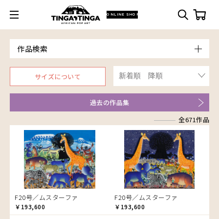
ONLINE SHOP
作品検索
Model
サイズについて
青空
Price
朝焼け
～￥10,000
Artist
過去の作品集
アフリカ
￥10,001～20,000
Size
アフリカレイヨウ
全671作品
￥20,001～30,000
ア行
F3号
Frame
家
￥30,001～40,000
カ行
アウスィー
F4号
木枠張り／パネル
イノシシ
￥40,001～60,000
サ行
アキリ
カケパ
F8号
アートフレーム
イボイノシシ
￥60,001～80,000
検索
タ行
アグネス
カッシム
サイディ
F12号
イルカ
￥80,001～100,000
ナ行
アジャバ
ガヨ
ザチ
チャド
F20号
インパラ
￥100,001～
ハ行
アダム
カンビリ
サビティ
チャリンダ
ナココ
規格外S
うさぎ
F20号／ムスターファ
F20号／ムスターファ
マ行
アダムス
ゴッドフレイ
サランゲ
チワヤ
ハッサーニ
規格外M
お祭り
￥193,600
￥193,600
ヤ行
アパイ
コルンバ
サンデイ
ドゥケ
ベッカー
マウラーナ
規格外L