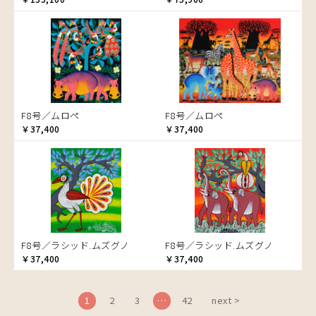
ブドウの木
フラミンゴ
ヘビ
ペンギン
星空
マーケット
F8号／ムロペ
F8号／ムロペ
マサイ
￥37,400
￥37,400
マンゴーの木
水浴び
湖
夕日
ライオン
漁
F8号／ラシッド.ムズグノ
F8号／ラシッド.ムズグノ
ワニ
￥37,400
￥37,400
1
2
3
…
42
next >