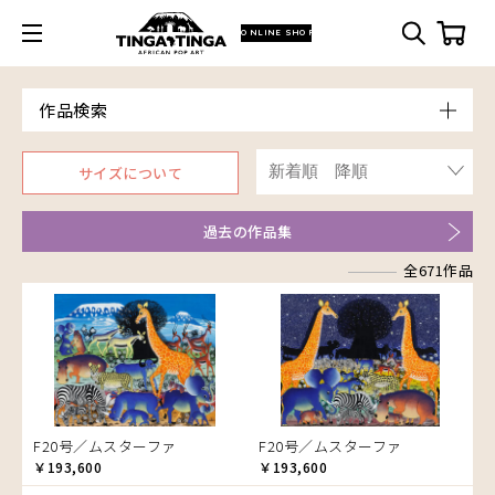
ONLINE SHOP
作品検索
Model
サイズについて
青空
Price
朝焼け
～￥10,000
Artist
過去の作品集
アフリカ
￥10,001～20,000
Size
アフリカレイヨウ
全671作品
￥20,001～30,000
ア行
F3号
Frame
家
￥30,001～40,000
カ行
アウスィー
F4号
木枠張り／パネル
イノシシ
￥40,001～60,000
サ行
アキリ
カケパ
F8号
アートフレーム
イボイノシシ
￥60,001～80,000
検索
タ行
アグネス
カッシム
サイディ
F12号
イルカ
￥80,001～100,000
ナ行
アジャバ
ガヨ
ザチ
チャド
F20号
インパラ
￥100,001～
ハ行
アダム
カンビリ
サビティ
チャリンダ
ナココ
規格外S
うさぎ
F20号／ムスターファ
F20号／ムスターファ
マ行
アダムス
ゴッドフレイ
サランゲ
チワヤ
ハッサーニ
規格外M
お祭り
￥193,600
￥193,600
ヤ行
アパイ
コルンバ
サンデイ
ドゥケ
ベッカー
マウラーナ
規格外L