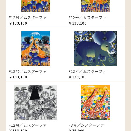
ゾウ
タンザニア
F12号／ムスターファ
F12号／ムスターファ
タンザニアの女性
￥133,100
￥133,100
チーター
蝶
チンパンジー
動物たち
鳥
トカゲ
F12号／ムスターファ
F12号／ムスターファ
トンボ
￥133,100
￥133,100
日常
ニワトリ
バオバブの木
バッファロー
花
ヒョウ
F12号／ムスターファ
F8号／ムスターファ
フクロウ
￥133,100
￥75,900