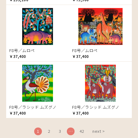
ブドウの木
フラミンゴ
ヘビ
ペンギン
星空
マーケット
F8号／ムロペ
F8号／ムロペ
マサイ
￥37,400
￥37,400
マンゴーの木
水浴び
湖
夕日
ライオン
漁
F8号／ラシッド.ムズグノ
F8号／ラシッド.ムズグノ
ワニ
￥37,400
￥37,400
1
2
3
…
42
next >