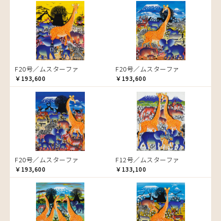
音楽
ラ行
アバス
サンデイビッタ
ドサ
ブッシーリ
マトゥカ
ヤッスィーニ（ヤッスィン）
カエル
アブー
シャハ
マジドゥ
ヤフィドゥ
ラシッド.ムズグノ
かくれんぼ
アブダラ
シャバーニ
マブサ
ラシディ
家族-親子
アマニ
ジャリブーニ
マリキータ
ルーカス
カシューナッツの木
アミナータ
スフィアー二
マルチナ
ルブニ
カップル
F20号／ムスターファ
F20号／ムスターファ
アリー
ズベリ
マワゾ
レイモンド
カバ
￥193,600
￥193,600
アルバー
スライディ（スライドゥ）
マングラ
ロジャー
カメ
イッサ
ゼナ
ミムス
カメレオン
イディー
セフ
ムクラ
木
エミリアス
ムクンバ
キリン
エレナ
ムスターファ
キリマンジャロ
オマリー
ムチサ
孔雀
F20号／ムスターファ
F12号／ムスターファ
ムッサ
サイ
￥193,600
￥133,100
ムブカ
魚の群れ
ムロペ
桜
ムワツカ
サル
ムワメディ
シマウマ