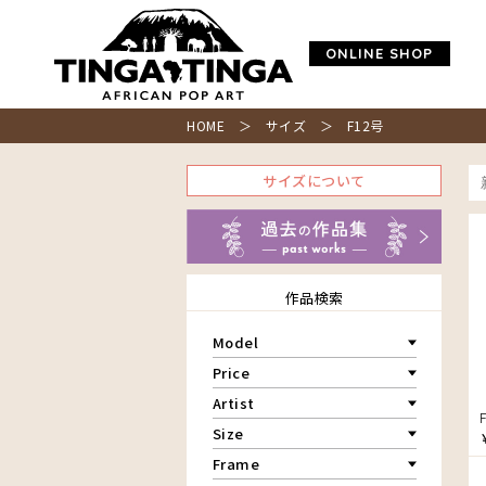
ONLINE SHOP
HOME
＞ サイズ ＞ F12号
サイズについて
作品検索
Model
青空
Price
朝焼け
～￥10,000
Artist
アフリカ
￥10,001～20,000
Size
アフリカレイヨウ
￥20,001～30,000
家
ア行
F3号
Frame
￥30,001～40,000
イノシシ
カ行
アウスィー
F4号
￥40,001～60,000