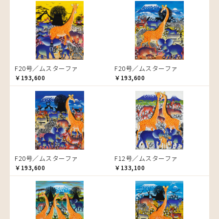
音楽
ラ行
アバス
サンデイビッタ
ドサ
ブッシーリ
マトゥカ
ヤッスィーニ（ヤッスィン）
カエル
アブー
シャハ
マジドゥ
ヤフィドゥ
ラシッド.ムズグノ
かくれんぼ
アブダラ
シャバーニ
マブサ
ラシディ
家族-親子
アマニ
ジャリブーニ
マリキータ
ルーカス
カシューナッツの木
アミナータ
スフィアー二
マルチナ
ルブニ
カップル
F20号／ムスターファ
F20号／ムスターファ
アリー
ズベリ
マワゾ
レイモンド
カバ
￥193,600
￥193,600
アルバー
スライディ（スライドゥ）
マングラ
ロジャー
カメ
イッサ
ゼナ
ミムス
カメレオン
イディー
セフ
ムクラ
木
エミリアス
ムクンバ
キリン
エレナ
ムスターファ
キリマンジャロ
オマリー
ムチサ
孔雀
F20号／ムスターファ
F12号／ムスターファ
ムッサ
サイ
￥193,600
￥133,100
ムブカ
魚の群れ
ムロペ
桜
ムワツカ
サル
ムワメディ
シマウマ