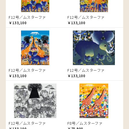
ゾウ
タンザニア
F12号／ムスターファ
F12号／ムスターファ
タンザニアの女性
￥133,100
￥133,100
チーター
蝶
チンパンジー
動物たち
鳥
トカゲ
F12号／ムスターファ
F12号／ムスターファ
トンボ
￥133,100
￥133,100
日常
ニワトリ
バオバブの木
バッファロー
花
ヒョウ
F12号／ムスターファ
F8号／ムスターファ
フクロウ
￥133,100
￥75,900