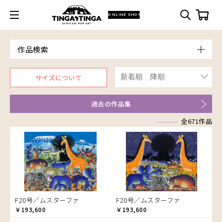
ONLINE SHOP
作品検索
Model
サイズについて
青空
Price
朝焼け
～￥10,000
Artist
過去の作品集
アフリカ
￥10,001～20,000
Size
アフリカレイヨウ
全671作品
￥20,001～30,000
ア行
F3号
Frame
家
￥30,001～40,000
カ行
アウスィー
F4号
木枠張り／パネル
イノシシ
￥40,001～60,000
サ行
アキリ
カケパ
F8号
アートフレーム
イボイノシシ
￥60,001～80,000
検索
タ行
アグネス
カッシム
サイディ
F12号
イルカ
￥80,001～100,000
ナ行
アジャバ
ガヨ
ザチ
チャド
F20号
インパラ
￥100,001～
ハ行
アダム
カンビリ
サビティ
チャリンダ
ナココ
規格外S
うさぎ
F20号／ムスターファ
F20号／ムスターファ
マ行
アダムス
ゴッドフレイ
サランゲ
チワヤ
ハッサーニ
規格外M
お祭り
￥193,600
￥193,600
ヤ行
アパイ
コルンバ
サンデイ
ドゥケ
ベッカー
マウラーナ
規格外L