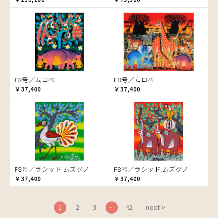
ブドウの木
フラミンゴ
ヘビ
ペンギン
星空
マーケット
F8号／ムロペ
F8号／ムロペ
マサイ
￥37,400
￥37,400
マンゴーの木
水浴び
湖
夕日
ライオン
漁
F8号／ラシッド.ムズグノ
F8号／ラシッド.ムズグノ
ワニ
￥37,400
￥37,400
1
2
3
…
42
next >