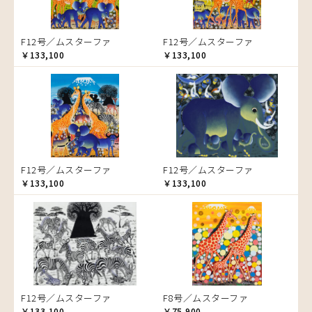
ゾウ
タンザニア
F12号／ムスターファ
F12号／ムスターファ
タンザニアの女性
￥133,100
￥133,100
チーター
蝶
チンパンジー
動物たち
鳥
トカゲ
F12号／ムスターファ
F12号／ムスターファ
トンボ
￥133,100
￥133,100
日常
ニワトリ
バオバブの木
バッファロー
花
ヒョウ
F12号／ムスターファ
F8号／ムスターファ
フクロウ
￥133,100
￥75,900