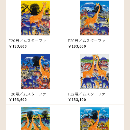
音楽
ラ行
アバス
サンデイビッタ
ドサ
ブッシーリ
マトゥカ
ヤッスィーニ（ヤッスィン）
カエル
アブー
シャハ
マジドゥ
ヤフィドゥ
ラシッド.ムズグノ
かくれんぼ
アブダラ
シャバーニ
マブサ
ラシディ
家族-親子
アマニ
ジャリブーニ
マリキータ
ルーカス
カシューナッツの木
アミナータ
スフィアー二
マルチナ
ルブニ
カップル
F20号／ムスターファ
F20号／ムスターファ
アリー
ズベリ
マワゾ
レイモンド
カバ
￥193,600
￥193,600
アルバー
スライディ（スライドゥ）
マングラ
ロジャー
カメ
イッサ
ゼナ
ミムス
カメレオン
イディー
セフ
ムクラ
木
エミリアス
ムクンバ
キリン
エレナ
ムスターファ
キリマンジャロ
オマリー
ムチサ
孔雀
F20号／ムスターファ
F12号／ムスターファ
ムッサ
サイ
￥193,600
￥133,100
ムブカ
魚の群れ
ムロペ
桜
ムワツカ
サル
ムワメディ
シマウマ