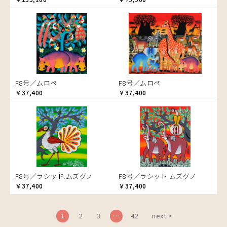
ブドウの木
フラミンゴ
ヘビ
ペンギン
星空
マーケット
F8号／ムロペ
F8号／ムロペ
マサイ
￥37,400
￥37,400
マンゴーの木
水浴び
湖
夕日
ライオン
漁
F8号／ラシッド.ムズグノ
F8号／ラシッド.ムズグノ
ワニ
￥37,400
￥37,400
1
2
3
…
42
next >