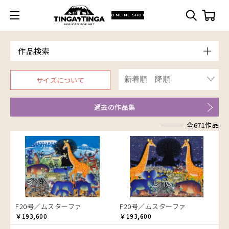
ONLINE SHOP
作品検索
Model
サイズについて
青空
Price
朝焼け
～￥10,000
Artist
過去の作品集
アフリカ
￥10,001～20,000
Size
アフリカレイヨウ
全671作品
￥20,001～30,000
ア行
F3号
Frame
家
￥30,001～40,000
カ行
アウスィー
F4号
木枠張り／パネル
イノシシ
￥40,001～60,000
サ行
アキリ
カケパ
F8号
アートフレーム
イボイノシシ
￥60,001～80,000
検索
タ行
アグネス
カッシム
サイディ
F12号
イルカ
￥80,001～100,000
ナ行
アジャバ
ガヨ
ザチ
チャド
F20号
インパラ
￥100,001～
ハ行
アダム
カンビリ
サビティ
チャリンダ
ナココ
規格外S
うさぎ
F20号／ムスターファ
F20号／ムスターファ
マ行
アダムス
ゴッドフレイ
サランゲ
チワヤ
ハッサーニ
規格外M
お祭り
￥193,600
￥193,600
ヤ行
アパイ
コルンバ
サンデイ
ドゥケ
ベッカー
マウラーナ
規格外L