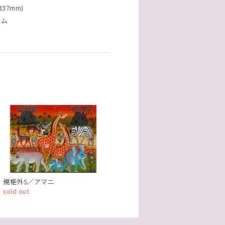
37mm)
ーム
規格外S／アマニ
sold out