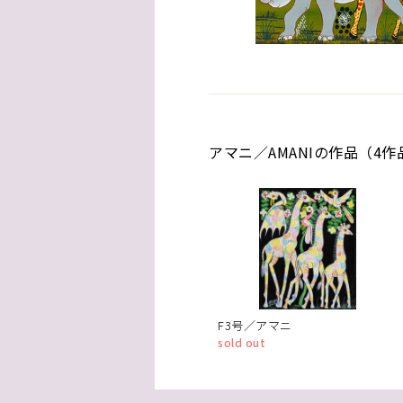
アマニ／AMANIの作品（4作
F3号／アマニ
sold out