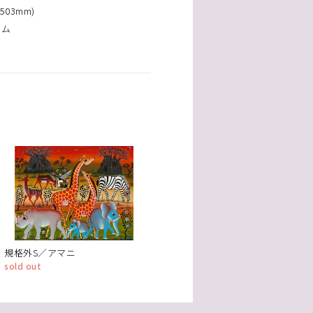
503mm)
ーム
規格外S／アマニ
sold out