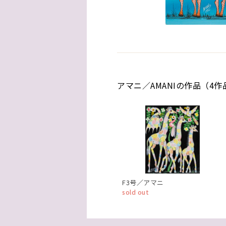
アマニ／AMANIの作品（4作
F3号／アマニ
sold out