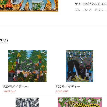
サイズ:規格外S(413×3
フレーム:アートフレ
5作品）
F20号／イディー
F20号／イディー
sold out
sold out