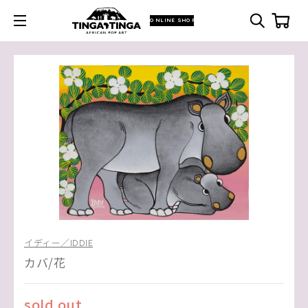
ONLINE SHOP
イディー／IDDIE
カバ/花
sold out