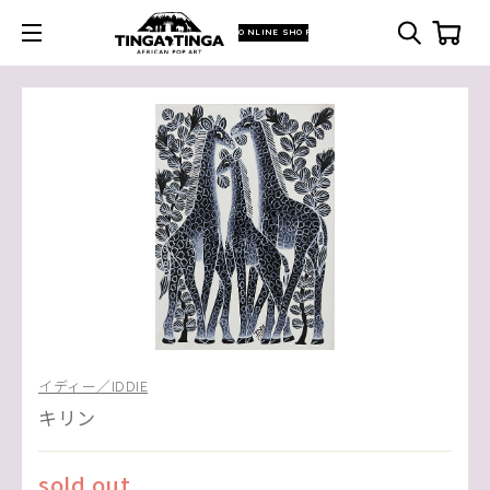
ONLINE SHOP
イディー／IDDIE
キリン
sold out