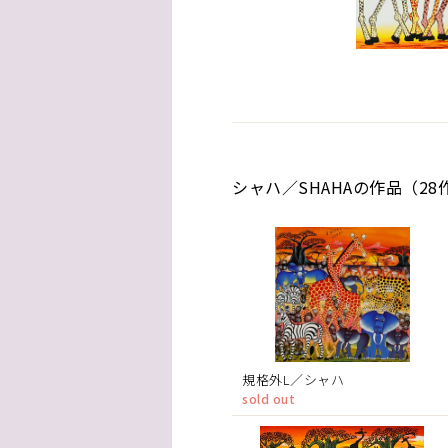
シャハ／SHAHAの作品（28
規格外L／シャハ
sold out