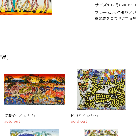
サイズ:F12号(606×50
フレーム:木枠張り／
※額装をご希望される
作品）
規格外L／シャハ
F20号／シャハ
sold out
sold out