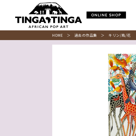
ONLINE SHOP
HOME
＞
過去の作品集
＞ キリン/鳥/花