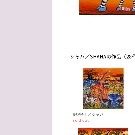
シャハ／SHAHAの作品（28
規格外L／シャハ
sold out