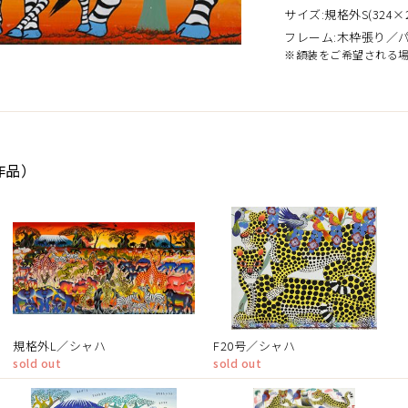
サイズ:規格外S(324×2
フレーム:木枠張り／
※額装をご希望される
作品）
規格外L／シャハ
F20号／シャハ
sold out
sold out