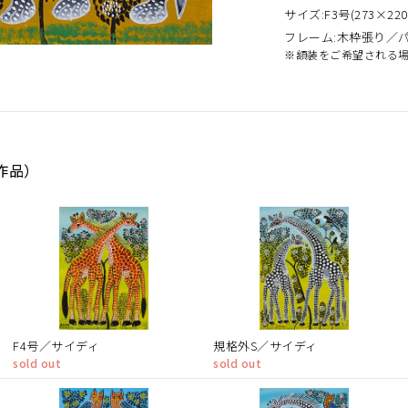
サイズ:F3号(273×220
フレーム:木枠張り／
※額装をご希望される
8作品）
F4号／サイディ
規格外S／サイディ
sold out
sold out