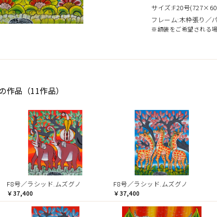
サイズ:F20号(727×60
フレーム:木枠張り／
※額装をご希望される
Dの作品（11作品）
F8号／ラシッド.ムズグノ
F8号／ラシッド.ムズグノ
￥37,400
￥37,400