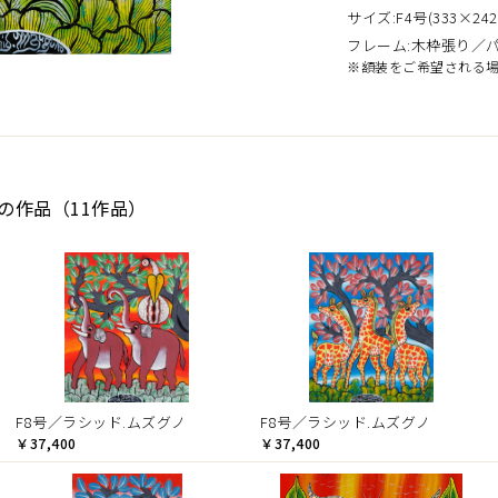
サイズ:F4号(333×242
フレーム:木枠張り／
※額装をご希望される
Dの作品（11作品）
F8号／ラシッド.ムズグノ
F8号／ラシッド.ムズグノ
￥37,400
￥37,400