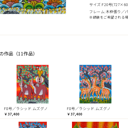
サイズ:F20号(727×60
フレーム:木枠張り／
※額装をご希望される
Dの作品（11作品）
F8号／ラシッド.ムズグノ
F8号／ラシッド.ムズグノ
￥37,400
￥37,400