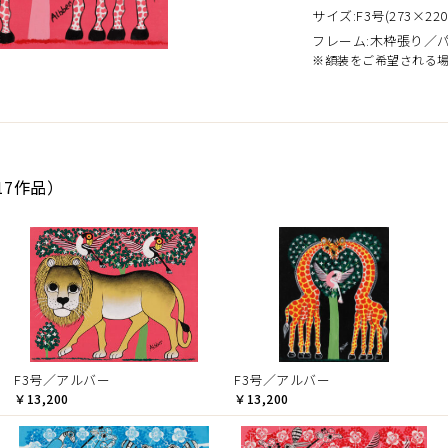
サイズ:F3号(273×220
フレーム:木枠張り／
※額装をご希望される
17作品）
F3号／アルバー
F3号／アルバー
￥13,200
￥13,200