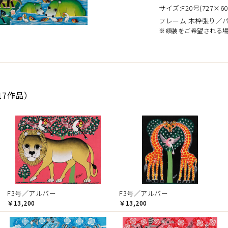
サイズ:F20号(727×60
フレーム:木枠張り／
※額装をご希望される
17作品）
F3号／アルバー
F3号／アルバー
￥13,200
￥13,200