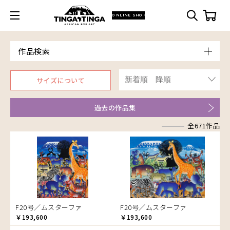
ONLINE SHOP
作品検索
Model
サイズについて
青空
Price
朝焼け
～￥10,000
Artist
過去の作品集
アフリカ
￥10,001～20,000
Size
アフリカレイヨウ
全671作品
￥20,001～30,000
ア行
F3号
Frame
家
￥30,001～40,000
カ行
アウスィー
F4号
木枠張り／パネル
イノシシ
￥40,001～60,000
サ行
アキリ
カケパ
F8号
アートフレーム
イボイノシシ
￥60,001～80,000
検索
タ行
アグネス
カッシム
サイディ
F12号
イルカ
￥80,001～100,000
ナ行
アジャバ
ガヨ
ザチ
チャド
F20号
インパラ
￥100,001～
ハ行
アダム
カンビリ
サビティ
チャリンダ
ナココ
規格外S
うさぎ
F20号／ムスターファ
F20号／ムスターファ
マ行
アダムス
ゴッドフレイ
サランゲ
チワヤ
ハッサーニ
規格外M
お祭り
￥193,600
￥193,600
ヤ行
アパイ
コルンバ
サンデイ
ドゥケ
ベッカー
マウラーナ
規格外L