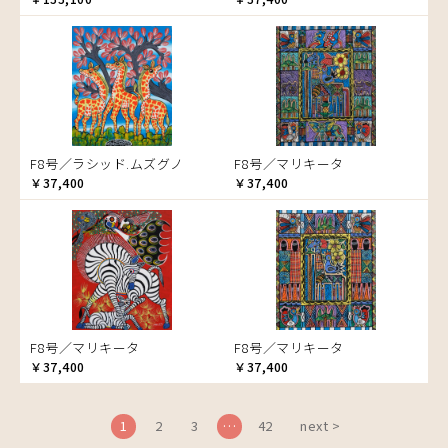
ブドウの木
フラミンゴ
ヘビ
ペンギン
星空
マーケット
F8号／ラシッド.ムズグノ
F8号／マリキータ
マサイ
￥37,400
￥37,400
マンゴーの木
水浴び
湖
夕日
ライオン
漁
F8号／マリキータ
F8号／マリキータ
ワニ
￥37,400
￥37,400
1
2
3
…
42
next >