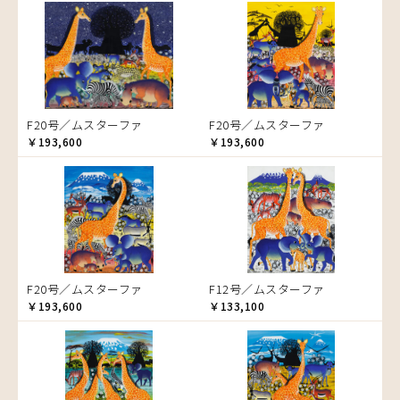
音楽
ラ行
アバス
サンデイビッタ
ドサ
ブッシーリ
マトゥカ
ヤッスィーニ（ヤッスィン）
カエル
アブー
シャハ
マジドゥ
ヤフィドゥ
ラシッド.ムズグノ
かくれんぼ
アブダラ
シャバーニ
マブサ
ラシディ
家族-親子
アマニ
ジャリブーニ
マリキータ
ルーカス
カシューナッツの木
アミナータ
スフィアー二
マルチナ
ルブニ
カップル
F20号／ムスターファ
F20号／ムスターファ
アリー
ズベリ
マワゾ
レイモンド
カバ
￥193,600
￥193,600
アルバー
スライディ（スライドゥ）
マングラ
ロジャー
カメ
イッサ
ゼナ
ミムス
カメレオン
イディー
セフ
ムクラ
木
エミリアス
ムクンバ
キリン
エレナ
ムスターファ
キリマンジャロ
オマリー
ムチサ
孔雀
F20号／ムスターファ
F12号／ムスターファ
ムッサ
サイ
￥193,600
￥133,100
ムブカ
魚の群れ
ムロペ
桜
ムワツカ
サル
ムワメディ
シマウマ