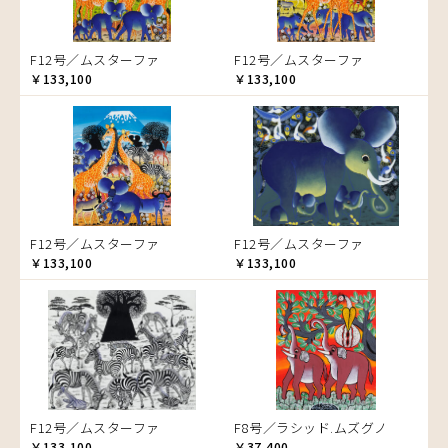
ゾウ
タンザニア
F12号／ムスターファ
F12号／ムスターファ
タンザニアの女性
￥133,100
￥133,100
チーター
蝶
チンパンジー
動物たち
鳥
トカゲ
F12号／ムスターファ
F12号／ムスターファ
トンボ
￥133,100
￥133,100
日常
ニワトリ
バオバブの木
バッファロー
花
ヒョウ
F12号／ムスターファ
F8号／ラシッド.ムズグノ
フクロウ
￥133,100
￥37,400