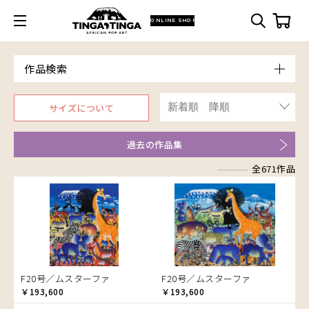
ONLINE SHOP
作品検索
Model
サイズについて
青空
Price
朝焼け
～￥10,000
Artist
過去の作品集
アフリカ
￥10,001～20,000
Size
アフリカレイヨウ
全671作品
￥20,001～30,000
ア行
F3号
Frame
家
￥30,001～40,000
カ行
アウスィー
F4号
木枠張り／パネル
イノシシ
￥40,001～60,000
サ行
アキリ
カケパ
F8号
アートフレーム
イボイノシシ
￥60,001～80,000
検索
タ行
アグネス
カッシム
サイディ
F12号
イルカ
￥80,001～100,000
ナ行
アジャバ
ガヨ
ザチ
チャド
F20号
インパラ
￥100,001～
ハ行
アダム
カンビリ
サビティ
チャリンダ
ナココ
規格外S
うさぎ
F20号／ムスターファ
F20号／ムスターファ
マ行
アダムス
ゴッドフレイ
サランゲ
チワヤ
ハッサーニ
規格外M
お祭り
￥193,600
￥193,600
ヤ行
アパイ
コルンバ
サンデイ
ドゥケ
ベッカー
マウラーナ
規格外L