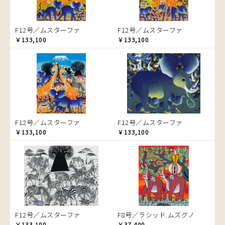
ゾウ
タンザニア
F12号／ムスターファ
F12号／ムスターファ
タンザニアの女性
￥133,100
￥133,100
チーター
蝶
チンパンジー
動物たち
鳥
トカゲ
F12号／ムスターファ
F12号／ムスターファ
トンボ
￥133,100
￥133,100
日常
ニワトリ
バオバブの木
バッファロー
花
ヒョウ
F12号／ムスターファ
F8号／ラシッド.ムズグノ
フクロウ
￥133,100
￥37,400