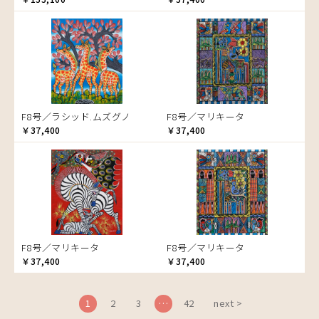
ブドウの木
フラミンゴ
ヘビ
ペンギン
星空
マーケット
F8号／ラシッド.ムズグノ
F8号／マリキータ
マサイ
￥37,400
￥37,400
マンゴーの木
水浴び
湖
夕日
ライオン
漁
F8号／マリキータ
F8号／マリキータ
ワニ
￥37,400
￥37,400
1
2
3
…
42
next >