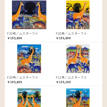
音楽
ラ行
アバス
サンデイビッタ
ドサ
ブッシーリ
マトゥカ
ヤッスィーニ（ヤッスィン）
カエル
アブー
シャハ
マジドゥ
ヤフィドゥ
ラシッド.ムズグノ
かくれんぼ
アブダラ
シャバーニ
マブサ
ラシディ
家族-親子
アマニ
ジャリブーニ
マリキータ
ルーカス
カシューナッツの木
アミナータ
スフィアー二
マルチナ
ルブニ
カップル
F20号／ムスターファ
F20号／ムスターファ
アリー
ズベリ
マワゾ
レイモンド
カバ
￥193,600
￥193,600
アルバー
スライディ（スライドゥ）
マングラ
ロジャー
カメ
イッサ
ゼナ
ミムス
カメレオン
イディー
セフ
ムクラ
木
エミリアス
ムクンバ
キリン
エレナ
ムスターファ
キリマンジャロ
オマリー
ムチサ
孔雀
F20号／ムスターファ
F12号／ムスターファ
ムッサ
サイ
￥193,600
￥133,100
ムブカ
魚の群れ
ムロペ
桜
ムワツカ
サル
ムワメディ
シマウマ