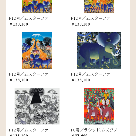
ゾウ
タンザニア
F12号／ムスターファ
F12号／ムスターファ
タンザニアの女性
￥133,100
￥133,100
チーター
蝶
チンパンジー
動物たち
鳥
トカゲ
F12号／ムスターファ
F12号／ムスターファ
トンボ
￥133,100
￥133,100
日常
ニワトリ
バオバブの木
バッファロー
花
ヒョウ
F12号／ムスターファ
F8号／ラシッド.ムズグノ
フクロウ
￥133,100
￥37,400