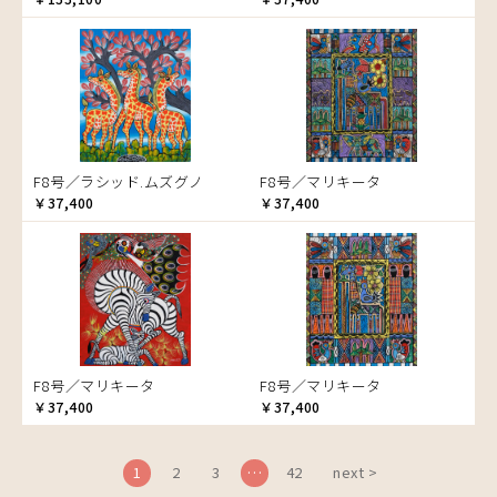
ブドウの木
フラミンゴ
ヘビ
ペンギン
星空
マーケット
F8号／ラシッド.ムズグノ
F8号／マリキータ
マサイ
￥37,400
￥37,400
マンゴーの木
水浴び
湖
夕日
ライオン
漁
F8号／マリキータ
F8号／マリキータ
ワニ
￥37,400
￥37,400
1
2
3
…
42
next >