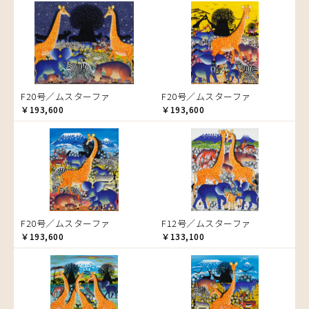
音楽
ラ行
アバス
サンデイビッタ
ドサ
ブッシーリ
マトゥカ
ヤッスィーニ（ヤッスィン）
カエル
アブー
シャハ
マジドゥ
ヤフィドゥ
ラシッド.ムズグノ
かくれんぼ
アブダラ
シャバーニ
マブサ
ラシディ
家族-親子
アマニ
ジャリブーニ
マリキータ
ルーカス
カシューナッツの木
アミナータ
スフィアー二
マルチナ
ルブニ
カップル
F20号／ムスターファ
F20号／ムスターファ
アリー
ズベリ
マワゾ
レイモンド
カバ
￥193,600
￥193,600
アルバー
スライディ（スライドゥ）
マングラ
ロジャー
カメ
イッサ
ゼナ
ミムス
カメレオン
イディー
セフ
ムクラ
木
エミリアス
ムクンバ
キリン
エレナ
ムスターファ
キリマンジャロ
オマリー
ムチサ
孔雀
F20号／ムスターファ
F12号／ムスターファ
ムッサ
サイ
￥193,600
￥133,100
ムブカ
魚の群れ
ムロペ
桜
ムワツカ
サル
ムワメディ
シマウマ