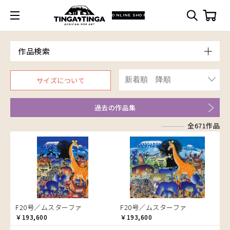
ONLINE SHOP
作品検索
Model
サイズについて
青空
Price
朝焼け
～￥10,000
Artist
過去の作品集
アフリカ
￥10,001～20,000
Size
アフリカレイヨウ
全671作品
￥20,001～30,000
ア行
F3号
Frame
家
￥30,001～40,000
カ行
アウスィー
F4号
木枠張り／パネル
イノシシ
￥40,001～60,000
サ行
アキリ
カケパ
F8号
アートフレーム
イボイノシシ
￥60,001～80,000
検索
タ行
アグネス
カッシム
サイディ
F12号
イルカ
￥80,001～100,000
ナ行
アジャバ
ガヨ
ザチ
チャド
F20号
インパラ
￥100,001～
ハ行
アダム
カンビリ
サビティ
チャリンダ
ナココ
規格外S
うさぎ
F20号／ムスターファ
F20号／ムスターファ
マ行
アダムス
ゴッドフレイ
サランゲ
チワヤ
ハッサーニ
規格外M
お祭り
￥193,600
￥193,600
ヤ行
アパイ
コルンバ
サンデイ
ドゥケ
ベッカー
マウラーナ
規格外L