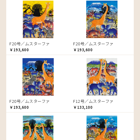
音楽
ラ行
アバス
サンデイビッタ
ドサ
ブッシーリ
マトゥカ
ヤッスィーニ（ヤッスィン）
カエル
アブー
シャハ
マジドゥ
ヤフィドゥ
ラシッド.ムズグノ
かくれんぼ
アブダラ
シャバーニ
マブサ
ラシディ
家族-親子
アマニ
ジャリブーニ
マリキータ
ルーカス
カシューナッツの木
アミナータ
スフィアー二
マルチナ
ルブニ
カップル
F20号／ムスターファ
F20号／ムスターファ
アリー
ズベリ
マワゾ
レイモンド
カバ
￥193,600
￥193,600
アルバー
スライディ（スライドゥ）
マングラ
ロジャー
カメ
イッサ
ゼナ
ミムス
カメレオン
イディー
セフ
ムクラ
木
エミリアス
ムクンバ
キリン
エレナ
ムスターファ
キリマンジャロ
オマリー
ムチサ
孔雀
F20号／ムスターファ
F12号／ムスターファ
ムッサ
サイ
￥193,600
￥133,100
ムブカ
魚の群れ
ムロペ
桜
ムワツカ
サル
ムワメディ
シマウマ