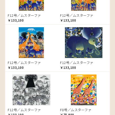
ゾウ
タンザニア
F12号／ムスターファ
F12号／ムスターファ
タンザニアの女性
￥133,100
￥133,100
チーター
蝶
チンパンジー
動物たち
鳥
トカゲ
F12号／ムスターファ
F12号／ムスターファ
トンボ
￥133,100
￥133,100
日常
ニワトリ
バオバブの木
バッファロー
花
ヒョウ
F12号／ムスターファ
F8号／ムスターファ
フクロウ
￥133,100
￥75,900