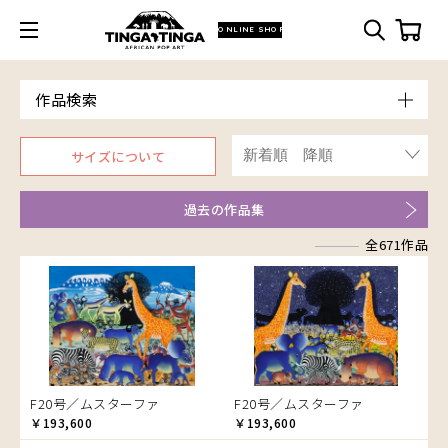
ONLINE SHOP
作品検索
Model
サイズについて
青空
Price
朝焼け
～￥10,000
Artist
過去の作品集
アフリカ
￥10,001～20,000
Size
アフリカレイヨウ
全671作品
￥20,001～30,000
ア行
F3号
Frame
家
￥30,001～40,000
カ行
アウスィー
F4号
木枠張り／パネル
イノシシ
￥40,001～60,000
サ行
アキリ
カケパ
F8号
アートフレーム
イボイノシシ
￥60,001～80,000
検索
タ行
アグネス
カッシム
サイディ
F12号
イルカ
￥80,001～100,000
ナ行
アジャバ
ガヨ
ザチ
チャド
F20号
インパラ
￥100,001～
ハ行
アダム
カンビリ
サビティ
チャリンダ
ナココ
規格外S
うさぎ
F20号／ムスターファ
F20号／ムスターファ
マ行
アダムス
ゴッドフレイ
サランゲ
チワヤ
ハッサーニ
規格外M
お祭り
￥193,600
￥193,600
ヤ行
アパイ
コルンバ
サンデイ
ドゥケ
ベッカー
マウラーナ
規格外L