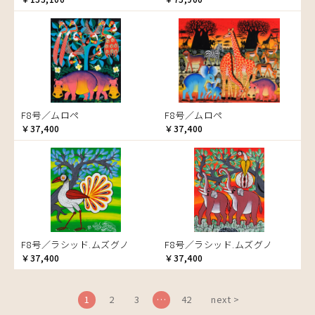
ブドウの木
フラミンゴ
ヘビ
ペンギン
星空
マーケット
F8号／ムロペ
F8号／ムロペ
マサイ
￥37,400
￥37,400
マンゴーの木
水浴び
湖
夕日
ライオン
漁
F8号／ラシッド.ムズグノ
F8号／ラシッド.ムズグノ
ワニ
￥37,400
￥37,400
1
2
3
…
42
next >