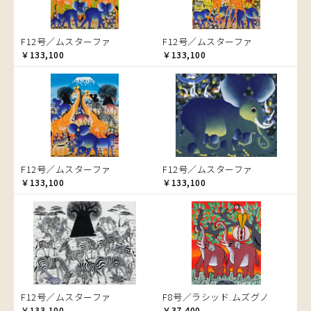
ゾウ
タンザニア
F12号／ムスターファ
F12号／ムスターファ
タンザニアの女性
￥133,100
￥133,100
チーター
蝶
チンパンジー
動物たち
鳥
トカゲ
F12号／ムスターファ
F12号／ムスターファ
トンボ
￥133,100
￥133,100
日常
ニワトリ
バオバブの木
バッファロー
花
ヒョウ
F12号／ムスターファ
F8号／ラシッド.ムズグノ
フクロウ
￥133,100
￥37,400