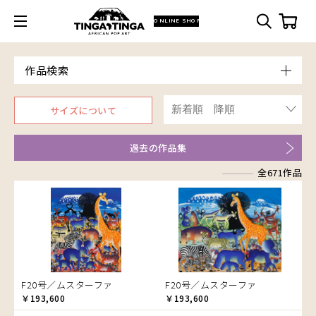
ONLINE SHOP
作品検索
Model
サイズについて
青空
Price
朝焼け
～￥10,000
Artist
過去の作品集
アフリカ
￥10,001～20,000
Size
アフリカレイヨウ
全671作品
￥20,001～30,000
ア行
F3号
Frame
家
￥30,001～40,000
カ行
アウスィー
F4号
木枠張り／パネル
イノシシ
￥40,001～60,000
サ行
アキリ
カケパ
F8号
アートフレーム
イボイノシシ
￥60,001～80,000
検索
タ行
アグネス
カッシム
サイディ
F12号
イルカ
￥80,001～100,000
ナ行
アジャバ
ガヨ
ザチ
チャド
F20号
インパラ
￥100,001～
ハ行
アダム
カンビリ
サビティ
チャリンダ
ナココ
規格外S
うさぎ
F20号／ムスターファ
F20号／ムスターファ
マ行
アダムス
ゴッドフレイ
サランゲ
チワヤ
ハッサーニ
規格外M
お祭り
￥193,600
￥193,600
ヤ行
アパイ
コルンバ
サンデイ
ドゥケ
ベッカー
マウラーナ
規格外L