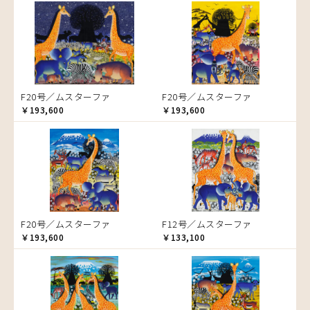
音楽
ラ行
アバス
サンデイビッタ
ドサ
ブッシーリ
マトゥカ
ヤッスィーニ（ヤッスィン）
カエル
アブー
シャハ
マジドゥ
ヤフィドゥ
ラシッド.ムズグノ
かくれんぼ
アブダラ
シャバーニ
マブサ
ラシディ
家族-親子
アマニ
ジャリブーニ
マリキータ
ルーカス
カシューナッツの木
アミナータ
スフィアー二
マルチナ
ルブニ
カップル
F20号／ムスターファ
F20号／ムスターファ
アリー
ズベリ
マワゾ
レイモンド
カバ
￥193,600
￥193,600
アルバー
スライディ（スライドゥ）
マングラ
ロジャー
カメ
イッサ
ゼナ
ミムス
カメレオン
イディー
セフ
ムクラ
木
エミリアス
ムクンバ
キリン
エレナ
ムスターファ
キリマンジャロ
オマリー
ムチサ
孔雀
F20号／ムスターファ
F12号／ムスターファ
ムッサ
サイ
￥193,600
￥133,100
ムブカ
魚の群れ
ムロペ
桜
ムワツカ
サル
ムワメディ
シマウマ