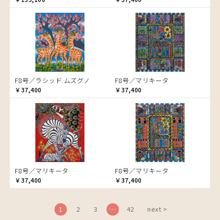
ブドウの木
フラミンゴ
ヘビ
ペンギン
星空
マーケット
F8号／ラシッド.ムズグノ
F8号／マリキータ
マサイ
￥37,400
￥37,400
マンゴーの木
水浴び
湖
夕日
ライオン
漁
F8号／マリキータ
F8号／マリキータ
ワニ
￥37,400
￥37,400
1
2
3
…
42
next >