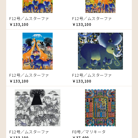
ゾウ
タンザニア
F12号／ムスターファ
F12号／ムスターファ
タンザニアの女性
￥133,100
￥133,100
チーター
蝶
チンパンジー
動物たち
鳥
トカゲ
F12号／ムスターファ
F12号／ムスターファ
トンボ
￥133,100
￥133,100
日常
ニワトリ
バオバブの木
バッファロー
花
ヒョウ
F12号／ムスターファ
F8号／マリキータ
フクロウ
￥133,100
￥37,400