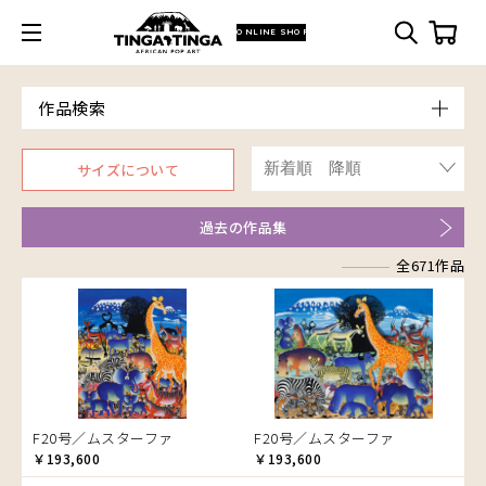
ONLINE SHOP
作品検索
Model
サイズについて
青空
Price
朝焼け
～￥10,000
Artist
過去の作品集
アフリカ
￥10,001～20,000
Size
アフリカレイヨウ
全671作品
￥20,001～30,000
ア行
F3号
Frame
家
￥30,001～40,000
カ行
アウスィー
F4号
木枠張り／パネル
イノシシ
￥40,001～60,000
サ行
アキリ
カケパ
F8号
アートフレーム
イボイノシシ
￥60,001～80,000
検索
タ行
アグネス
カッシム
サイディ
F12号
イルカ
￥80,001～100,000
ナ行
アジャバ
ガヨ
ザチ
チャド
F20号
インパラ
￥100,001～
ハ行
アダム
カンビリ
サビティ
チャリンダ
ナココ
規格外S
うさぎ
F20号／ムスターファ
F20号／ムスターファ
マ行
アダムス
ゴッドフレイ
サランゲ
チワヤ
ハッサーニ
規格外M
お祭り
￥193,600
￥193,600
ヤ行
アパイ
コルンバ
サンデイ
ドゥケ
ベッカー
マウラーナ
規格外L