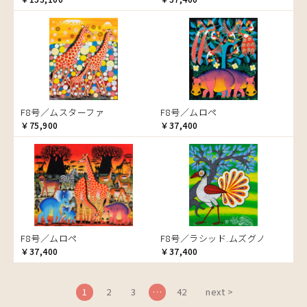
ブドウの木
フラミンゴ
ヘビ
ペンギン
星空
マーケット
F8号／ムスターファ
F8号／ムロペ
マサイ
￥75,900
￥37,400
マンゴーの木
水浴び
湖
夕日
ライオン
漁
F8号／ムロペ
F8号／ラシッド.ムズグノ
ワニ
￥37,400
￥37,400
1
2
3
…
42
next >