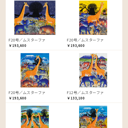
音楽
ラ行
アバス
サンデイビッタ
ドサ
ブッシーリ
マトゥカ
ヤッスィーニ（ヤッスィン）
カエル
アブー
シャハ
マジドゥ
ヤフィドゥ
ラシッド.ムズグノ
かくれんぼ
アブダラ
シャバーニ
マブサ
ラシディ
家族-親子
アマニ
ジャリブーニ
マリキータ
ルーカス
カシューナッツの木
アミナータ
スフィアー二
マルチナ
ルブニ
カップル
F20号／ムスターファ
F20号／ムスターファ
アリー
ズベリ
マワゾ
レイモンド
カバ
￥193,600
￥193,600
アルバー
スライディ（スライドゥ）
マングラ
ロジャー
カメ
イッサ
ゼナ
ミムス
カメレオン
イディー
セフ
ムクラ
木
エミリアス
ムクンバ
キリン
エレナ
ムスターファ
キリマンジャロ
オマリー
ムチサ
孔雀
F20号／ムスターファ
F12号／ムスターファ
ムッサ
サイ
￥193,600
￥133,100
ムブカ
魚の群れ
ムロペ
桜
ムワツカ
サル
ムワメディ
シマウマ